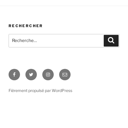
RECHERCHER
Recherche
Recher
pour
:
Facebook
Twitter
Instagram
Mail
webmaster
Fièrement propulsé par WordPress