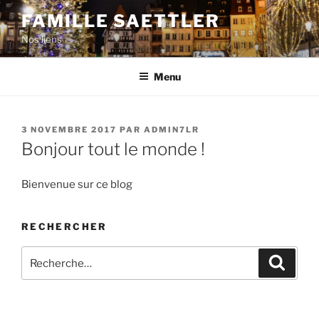
Aller
FAMILLE SAETTLER
au
Nos liens
contenu
principal
Menu
PUBLIÉ
3 NOVEMBRE 2017
PAR
ADMIN7LR
LE
Bonjour tout le monde !
Bienvenue sur ce blog
RECHERCHER
Recherche
Recher
pour
: